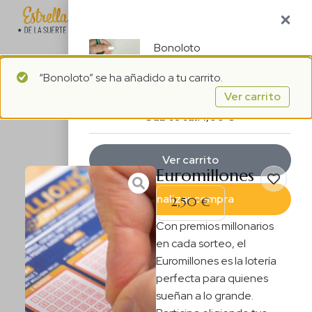
1
ES
Bonoloto
“Bonoloto” se ha añadido a tu carrito.
1 ×
1,00
€
Ver carrito
Subtotal:
1,00
€
Ver carrito
Euromillones
Finalizar compra
2,50
€
Con premios millonarios
en cada sorteo, el
Euromillones es la lotería
perfecta para quienes
sueñan a lo grande.