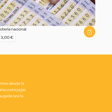
otería nacional
3,00
€
antes desde la
itas para jugar,
 jugada sea la