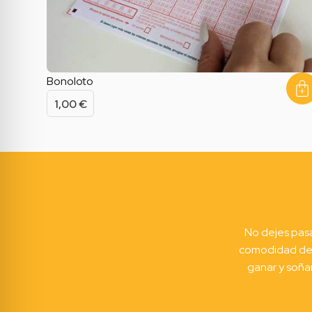
Bonoloto
1,00
€
No dejes pasa
comodidad de 
ganar y soñar