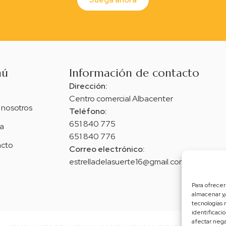
nú
Información de contacto
Dirección:
Centro comercial Albacenter
 nosotros
Teléfono:
651 840 775
a
651 840 776
cto
Correo electrónico:
estrelladelasuerte16@gmail.com
Para ofrecer
almacenar y/
tecnologías 
identificaci
afectar nega