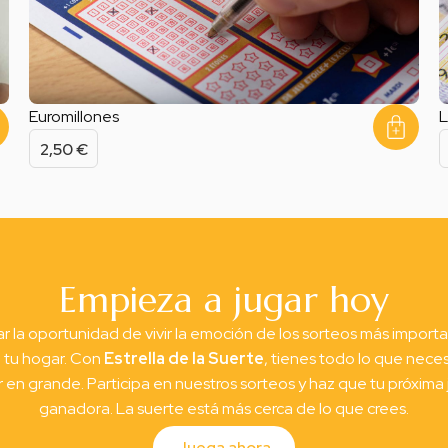
Euromillones
L
2,50
€
Empieza a jugar hoy
r la oportunidad de vivir la emoción de los sorteos más import
tu hogar. Con
Estrella de la Suerte
, tienes todo lo que neces
 en grande. Participa en nuestros sorteos y haz que tu próxima
ganadora. La suerte está más cerca de lo que crees.
Juega ahora