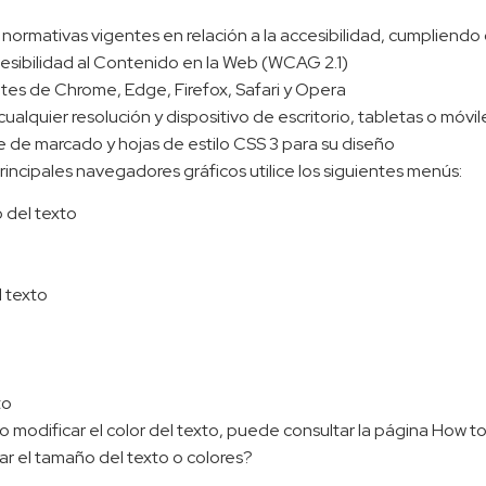
ormativas vigentes en relación a la accesibilidad, cumpliendo c
cesibilidad al Contenido en la Web (WCAG 2.1)
ntes de Chrome, Edge, Firefox, Safari y Opera
cualquier resolución y dispositivo de escritorio, tabletas o móvi
 de marcado y hojas de estilo CSS 3 para su diseño
rincipales navegadores gráficos utilice los siguientes menús:
o del texto
 texto
to
os o modificar el color del texto, puede consultar la página How
r el tamaño del texto o colores?