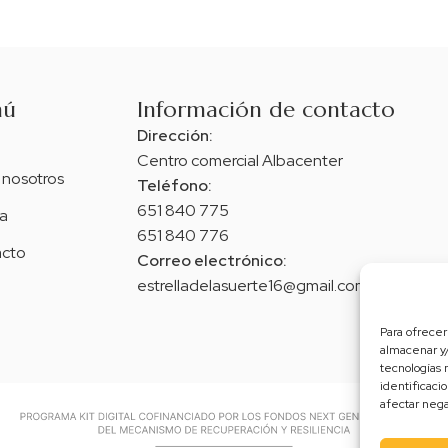
nú
Información de contacto
Dirección:
Centro comercial Albacenter
 nosotros
Teléfono:
651 840 775
a
651 840 776
cto
Correo electrónico:
estrelladelasuerte16@gmail.com
Para ofrecer
almacenar y/
tecnologías 
identificaci
afectar nega