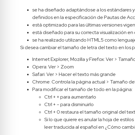
se ha diseñado adaptándose a los estándares y n
definidos en la especificación de Pautas de Ac
está optimizado para las últimas versiones vige
está diseñado para su correcta visualización en 
se ha realizado utilizando HTML5 como lenguaje
Si desea cambiar el tamaño de letra del texto en los p
Internet Explorer, Mozilla y Firefox: Ver > Tamañ
Opera: Ver > Zoom
Safari: Ver > Hacer el texto más grande
Chrome: Controla la página actual > Tamaño del
Para modificar el tamaño de todo en la página:
Ctrl + + para aumentarlo
Ctrl + – para disminuirlo
Ctrl + 0 restaura el tamaño original del tex
Si lo que quiere es anular la hoja de estil
leer traducida al español en ¿Cómo cambia