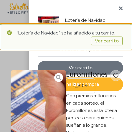
1
ES
Lotería de Navidad
“Lotería de Navidad” se ha añadido a tu carrito.
1 ×
20,00
€
Ver carrito
Subtotal:
20,00
€
Ver carrito
Euromillones
Finalizar compra
2,50
€
Con premios millonarios
en cada sorteo, el
Euromillones es la lotería
perfecta para quienes
sueñan a lo grande.