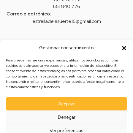
651 840 776
Correo electrónico:
estrelladelasuerte16@gmail.com
Gestionar consentimiento
Legal
Para ofrecer las mejores experiencias, utilizamos tecnologías como las
Aviso legal
cookies para almacenar y/o acceder a la información del dispositivo. El
Política de privacidad
consentimiento de estas tecnologías nos permitirá procesar datos como el
comportamiento de navegación o las identificaciones únicas en este sitio.
Política de cookies (UE)
No consentir o retirar el consentimiento, puede afectar negativamente a
ciertas características y funciones.
Política de envíos y devoluciones
Accesibilidad
Aceptar
Denegar
Ver preferencias