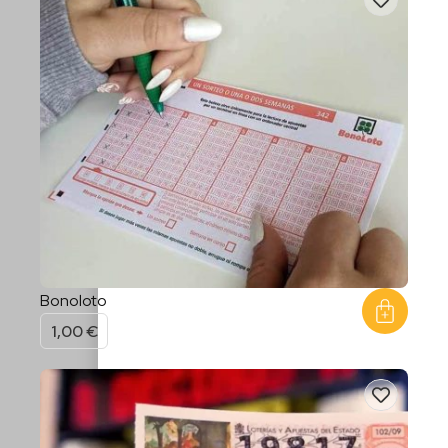
Bonoloto
1,00
€