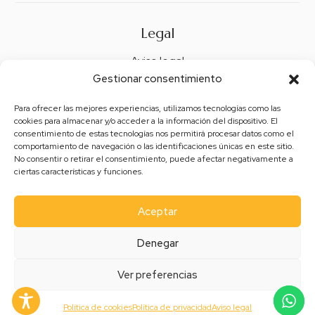
Legal
Aviso legal
Gestionar consentimiento
Política de privacidad
Política de cookies (UE)
Para ofrecer las mejores experiencias, utilizamos tecnologías como las
cookies para almacenar y/o acceder a la información del dispositivo. El
Política de envíos y devoluciones
consentimiento de estas tecnologías nos permitirá procesar datos como el
comportamiento de navegación o las identificaciones únicas en este sitio.
Accesibilidad
No consentir o retirar el consentimiento, puede afectar negativamente a
ciertas características y funciones.
Aceptar
Denegar
Ver preferencias
Política de cookies
Política de privacidad
Aviso legal