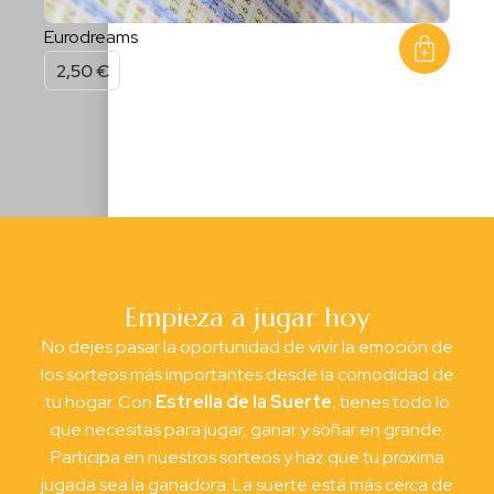
Eurodreams
2,50
€
Empieza a jugar hoy
No dejes pasar la oportunidad de vivir la emoción de
los sorteos más importantes desde la comodidad de
tu hogar. Con
Estrella de la Suerte
, tienes todo lo
que necesitas para jugar, ganar y soñar en grande.
Participa en nuestros sorteos y haz que tu próxima
jugada sea la ganadora. La suerte está más cerca de