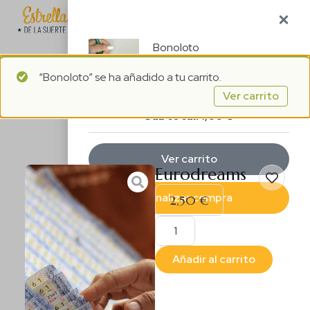
1
ES
Bonoloto
“Bonoloto” se ha añadido a tu carrito.
1 ×
1,00
€
Ver carrito
Subtotal:
1,00
€
Ver carrito
Eurodreams
Finalizar compra
2,50
€
Añadir al carrito