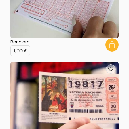
Bonoloto
1,00
€