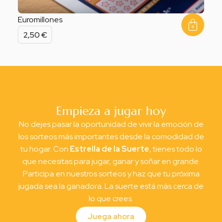
Euromillones
2,50
€
Empieza a jugar hoy
No dejes pasar la oportunidad de vivir la emoción de
los sorteos más importantes desde la comodidad de
tu hogar. Con
Estrella de la Suerte
, tienes todo lo
que necesitas para jugar, ganar y soñar en grande.
Participa en nuestros sorteos y haz que tu próxima
jugada sea la ganadora. La suerte está más cerca de
lo que crees.
Juega ahora